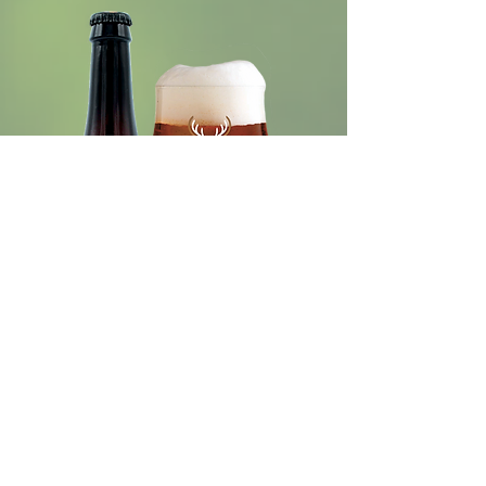
Hivern'Ale - pack de 6 x