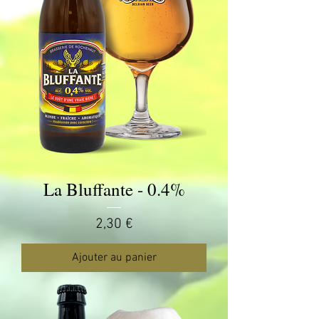
La Bluffante - 0.4%
Prix
2,30 €
Ajouter au panier