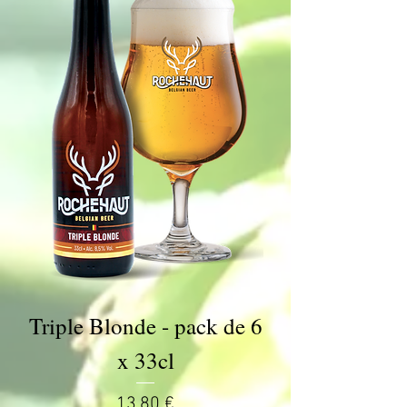
Triple Blonde - pack de 6
x 33cl
Prix
13,80 €