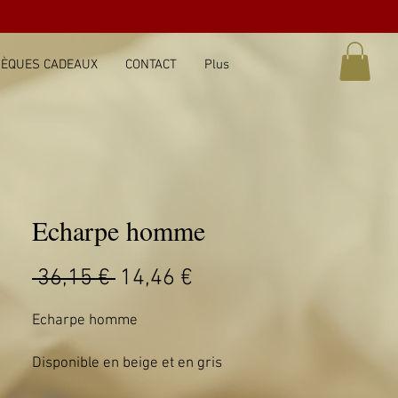
ÈQUES CADEAUX
CONTACT
Plus
Echarpe homme
Prix
Prix
 36,15 € 
14,46 €
original
promotionnel
Echarpe homme
Disponible en beige et en gris