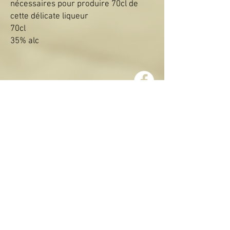
nécessaires pour produire 70cl de
cette délicate liqueur
70cl
35% alc
Politique du magasin
Livraisons et retours
CONTACT:
administration@brasseriederochehaut.co
m
+32 61 86 03 66
Rue du Palis, 85 B-6830 Rochehaut