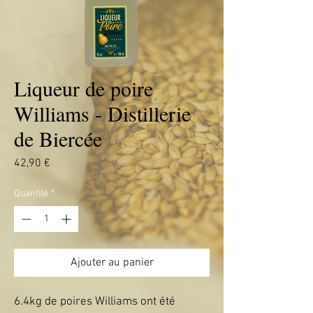
Liqueur de poire
Williams - Distillerie
de Biercée
Prix
42,90 €
Quantité
*
Ajouter au panier
6.4kg de poires Williams ont été