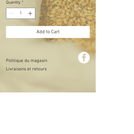
Quantity
*
Add to Cart
Politique du magasin
Livraisons et retours
CONTACT:
administration@brasseriederochehaut.co
m
+32 61 86 03 66
Rue du Palis, 85 B-6830 Rochehaut