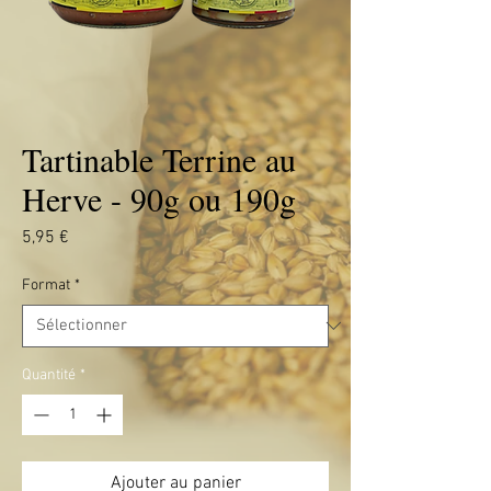
Tartinable Terrine au
Herve - 90g ou 190g
Prix
5,95 €
Format
*
Quantité
*
Ajouter au panier