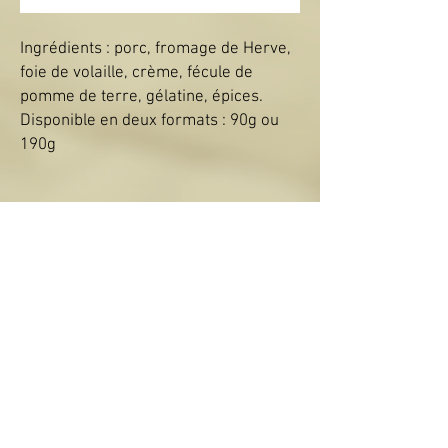
Ingrédients : porc, fromage de Herve,
foie de volaille, crème, fécule de
pomme de terre, gélatine, épices.
Disponible en deux formats : 90g ou
190g
Politique du magasin
Livraisons et retours
CONTACT:
administration@brasseriederochehaut.co
m
+32 61 86 03 66