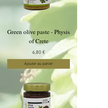
Green olive paste - Physis
of Crete
Prix
6,80 €
Ajouter au panier