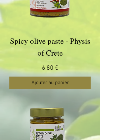
Spicy olive paste - Physis
of Crete
Prix
6,80 €
Ajouter au panier