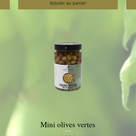
Ajouter au panier
Mini olives vertes
Aperçu rapide