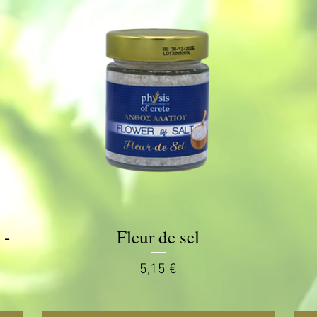
 -
Fleur de sel
Aperçu rapide
Prix
5,15 €