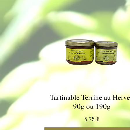
Tartinable Terrine au Herve
Aperçu rapide
90g ou 190g
Prix
5,95 €