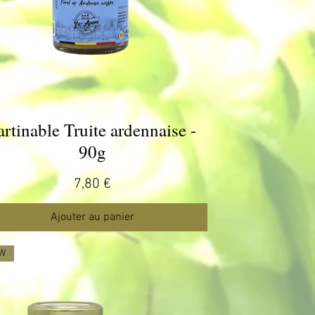
artinable Truite ardennaise -
Aperçu rapide
90g
Prix
7,80 €
Ajouter au panier
W