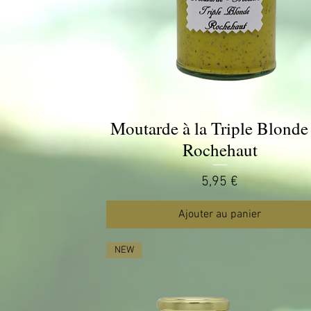
Moutarde à la Triple Blonde
Aperçu rapide
Rochehaut
Prix
5,95 €
Ajouter au panier
NEW