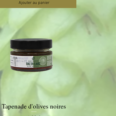
Ajouter au panier
Tapenade d'olives noires
Aperçu rapide