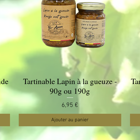
nde
Tartinable Lapin à la gueuze -
Ta
Aperçu rapide
90g ou 190g
Prix
6,95 €
Ajouter au panier