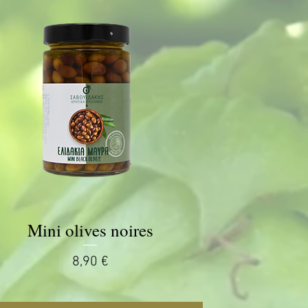
Mini olives noires
Aperçu rapide
Prix
8,90 €