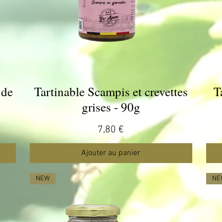
 de
Tartinable Scampis et crevettes
T
Aperçu rapide
grises - 90g
Prix
7,80 €
Ajouter au panier
NEW
NE