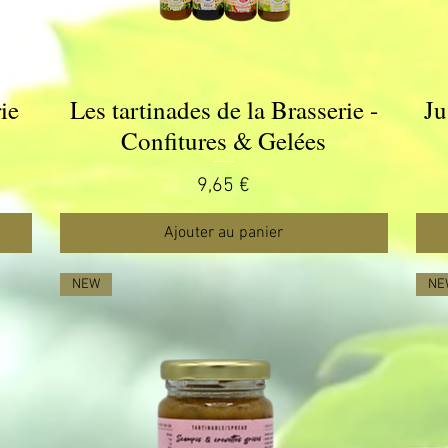
ie
Les tartinades de la Brasserie -
Ju
Aperçu rapide
Confitures & Gelées
Prix
9,65 €
Ajouter au panier
NEW
NE