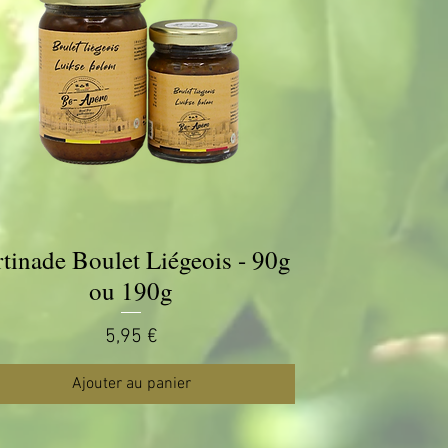
rtinade Boulet Liégeois - 90g
Aperçu rapide
ou 190g
Prix
5,95 €
Ajouter au panier