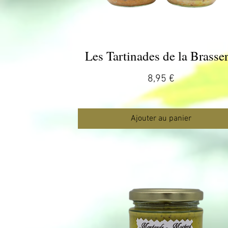
Les Tartinades de la Brasser
Aperçu rapide
Prix
8,95 €
Ajouter au panier