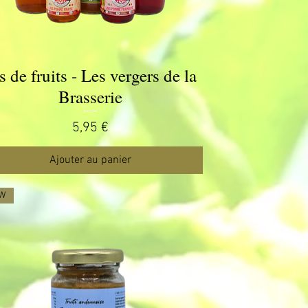
s de fruits - Les vergers de la
Aperçu rapide
Brasserie
Prix
5,95 €
Ajouter au panier
W